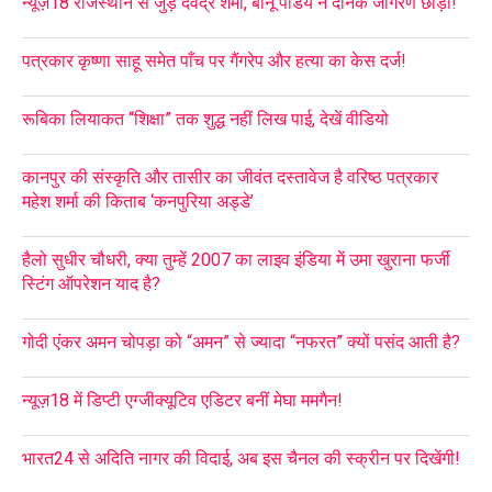
न्यूज़18 राजस्थान से जुड़े देवेंद्र शर्मा, बीनू पांडेय ने दैनिक जागरण छोड़ा!
पत्रकार कृष्णा साहू समेत पाँच पर गैंगरेप और हत्या का केस दर्ज!
रूबिका लियाकत “शिक्षा” तक शुद्ध नहीं लिख पाई, देखें वीडियो
कानपुर की संस्कृति और तासीर का जीवंत दस्तावेज है वरिष्ठ पत्रकार
महेश शर्मा की किताब ‘कनपुरिया अड्डे’
हैलो सुधीर चौधरी, क्या तुम्हें 2007 का लाइव इंडिया में उमा खुराना फर्जी
स्टिंग ऑपरेशन याद है?
गोदी एंकर अमन चोपड़ा को “अमन” से ज्यादा “नफरत” क्यों पसंद आती है?
न्यूज़18 में डिप्टी एग्जीक्यूटिव एडिटर बनीं मेघा ममगैन!
भारत24 से अदिति नागर की विदाई, अब इस चैनल की स्क्रीन पर दिखेंगी!