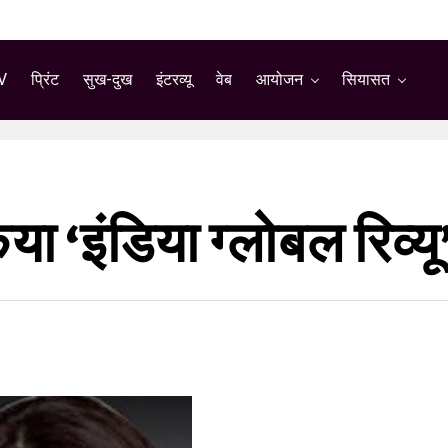
V
प्रिंट
सुख-दुख
इंटरव्यू
वेब
आयोजन
सियासत
या ‘इंडिया ग्लोबल रिव्यू