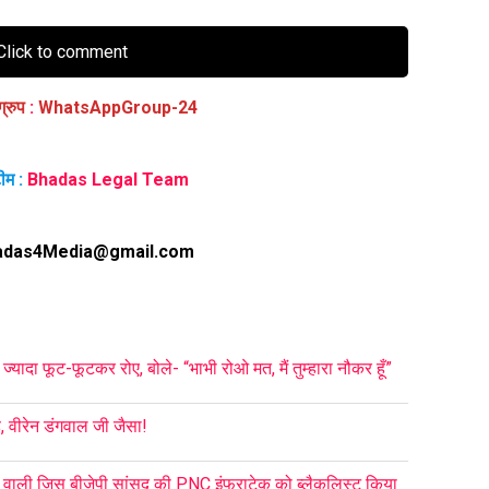
lick to comment
ग्रुप
:
WhatsAppGroup-24
ीम :
Bhadas Legal Team
adas4Media@gmail.com
्यादा फूट-फूटकर रोए, बोले- “भाभी रोओ मत, मैं तुम्हारा नौकर हूँ”
, वीरेन डंगवाल जी जैसा!
 वाली जिस बीजेपी सांसद की PNC इंफ्राटेक को ब्लैकलिस्ट किया