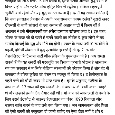
समझौते को लीड बनाया है और लिखा है, इससे उनके अस्थिर युद्धविराम का
विस्तार होगा और स्ट्रेट ऑफ होर्मुज फिर से खुलेगा। लेकिन महत्वपूर्ण
चुनौती बनी रहेगी और यह युद्ध समाप्त करना है। इसमें यह सवाल शामिल है
कि क्या इजराइल लेबनान में अपनी आक्रामकता कायम रखेगा? दूसरी खबर
टीएमसी के बागी सांसदों के एक अनाम सी अज्ञात पार्टी में विलय की है।
अखबार ने इसे
मौकापरस्ती का अंधेरा दरवाजा खोलना
कहा है। इस तरह,
डील्स के तहत जो दो खबरें हैं उनमें पहली का शीर्षक है, कुछ लोगों ने यह
उम्मीद दिखाई कि युद्ध और मौतें बंद होंगी। खबर के साथ छपी दो तस्वीरों में
पहली, दक्षिणी लेबनान में युद्ध प्रभावित इमारतें हैं तो दूसरी तस्वीर
नेशनलिस्ट सिटिजन्स पार्टी ऑफ इंडिया के मुख्यालय की है। आप समझ
सकते हैं कि यह खबरों की प्रस्तुति का कितना प्रभावी अंदाज है खासकर
तब जब सरकार ने न सिर्फ मीडिया संस्थानों को परेशान किया है और बंद भी
करवाया है बल्कि कुछेक को बेचने पर मजबूर भी किया है। द टेलीग्राफ के
पहले पन्ने की चौथी खबर भी आज खास है। इसके अनुसार, उड़ीशा के
कंधमल की 17 साल की एक लड़की के मां-बाप उसकी शादी करना चाहते
थे और लड़की इसके लिए तैयार नहीं थी। मां-बाप की जबरदस्ती से बचने के
लिए उसने इंटरनेट से चाइल्ड हेल्पलाइन का नंबर 1098 निकाला और
उसपर कॉल करने के बाद उसे बचा लिया गया। जन जागरूकता और शिक्षा
की ऐसी खबरों को प्रमुखता दी जानी चाहिए पर ऐसा होता नहीं है और द