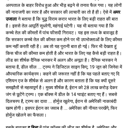
अस्पताल के बाहर विरोध हुआ और भीड़ बढ़ने से तनाव फैल गया। यह लोगों
की नाराजगी का स्तर है और सरकार की लाचारी का तो है ही। ऐसे में
अमर
उजाला
ने बताया है कि युद्ध विराम करार भारत के लिए बड़ी राहत की बात
है। इससे तेल आपूर्ति सुधरेगी, महंगाई घटेगी। यह भी बताया गया है कि
कच्चे तेल की कीमतों में पांच फीसदी गिरावट। यह इस तथ्य के बावजूद है
कि सरकार कच्चे तेल की कीमत कम होने पर भी उपभोक्ताओं के लिए कीमत
कम नहीं करती रही है। अब तो यह पुरानी बात हो गई। फिर भी देखता हूं
किस चीज की कीमत कम होती है और भारत के लिए यह कैसे बड़ी राहत है।
लीड का शीर्षक दैनिक भास्कर में अलग और अनूठा है। दैनिक भास्कर ने
बताया है, डील सील …. ट्रम्प ने डिजिटल साइन किए, 19 जून को जिनेवा में
औपचारिक कार्यक्रम। कहने की जरूरत नहीं है कि यह पहले बताए गए दि
एशियन एज के शीर्षक से अलग है और कारण बताता है कि यह क्यों दूसरे
समझौतों से महत्वपूर्ण है। मुख्य शीर्षक है, ईरान को 28 लाख करोड़ देकर
जंग से छूटेंगे ट्रम्प। एक बॉक्स में डील के 14 प्वाइंट बताए गए हैं। सबसे
दिलचस्प है, ट्रम्प का दावा …. होर्मुज खुलेगा, ईरान से अमेरिकी नाकाबंदी
खत्म होगी। इसपर ईरान का जवाब है …. अमेरिका की नीयत परखेंगे, फिर
होर्मुज खोलने का फैसला।
इसके बावजूद
द हिन्दू
में पांच कॉलम की लीड का शीर्षक है, अमेरिका और