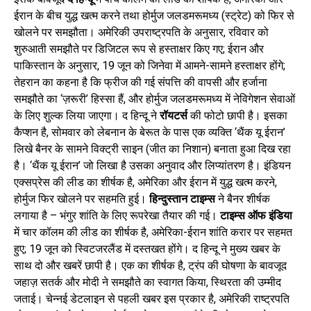
ईरान के बीच युद्ध खत्म करने तथा होर्मुज जलडमरूमध्य (स्ट्रेट) को फिर से
खोलने पर समझौता। अमेरिकी उपराष्ट्रपति के अनुसार, रविवार को
शुरुआती समझौते पर डिजिटल रूप से हस्ताक्षर किए गए; ईरान और
पाकिस्तान के अनुसार, 19 जून को जिनेवा में आमने-सामने हस्ताक्षर होंगे;
तेहरान का कहना है कि फ्रीज की गई संपत्ति की वापसी और हर्जाना
समझौते का ‘ज़रूरी’ हिस्सा हैं, और होर्मुज जलडमरूमध्य में नेविगेशन सेवाओं
के लिए शुल्क लिया जाएगा। द हिन्दू ने
रॉयटर्स
की फोटो छापी है। इसका
कैप्शन है, सोमवार को लेबनान के बेरूत के पास एक व्यक्ति ‘थैंक यू ईरान’
लिखे बैनर के सामने विक्ट्री साइन (जीत का निशान) बनाता हुआ दिख रहा
है। ‘थैंक यू ईरान’ जो लिखा है उसका अनुवाद और लिप्यांतरण है। इंडियन
एक्सप्रेस की लीड का शीर्षक है, अमेरिका और ईरान में युद्ध खत्म करने,
होर्मुज फिर खोलने पर सहमति हुई।
हिन्दुस्तान टाइम्स
ने बैनर शीर्षक
लगाया है – भंगुर शांति के लिए रूपरेखा तैयार की गई।
टाइम्स ऑफ इंडिया
में चार कॉलम की लीड का शीर्षक है, अमेरिका-ईरान शांति करार पर सहमत
हुए; 19 जून को स्विटजरलैंड में दस्तखत होंगे। द हिन्दू ने मुख्य खबर के
साथ दो और खबरें छापी है। एक का शीर्षक है, ट्रंप की घोषणा के बावजूद
जहाज़ सतर्क और मोदी ने समझौते का स्वागत किया, स्थिरता की उम्मीद
जताई। चेन्नई डेटलाइन से पहली खबर इस प्रकार है, अमेरिकी राष्ट्रपति