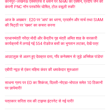
कानपुर–लखनऊ एक्सप्रेस वे धंसने पर NHAI का एक्शन, प्रदीप जैन की
कंपनी PNC नॉन परफॉर्मर घोषित, टोल वसूली रुकी!
आज के अखबार : E20 पर ‘आप’ का धरना, प्रदर्शन और मार्च तथा SIAM
की चिट्ठी पर ‘खबर’ का कचरा करना
प्रधानमंत्री नरेंद्र मोदी और केंद्रीय गृह मंत्री अमित शाह के सरकारी
कार्यक्रमों में लगाई गई 554 रोडवेज बसों का भुगतान लटका, देखें पत्र
आउटलुक से अलग हुए देवब्रत दत्ता, गाँव कनेक्शन से जुड़े अभिषेक पांडेय!
एबीपी न्यूज़ से एंकर महिमा कंवर की धमाकेदार शुरुआत!
साधना ग्रुप पर ED का शिकंजा, दिल्ली-नोएडा-भोपाल समेत 10 ठिकानों
पर छापेमारी!
पत्रकार सरिता राव की टाइम्स इंटरनेट से नई पारी!