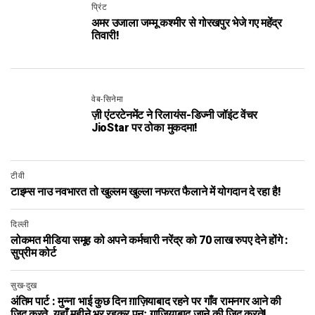
प्रिंट
अमर उजाला जम्मू कश्मीर से गोरखपुर भेजे गए महेंद्र
तिवारी!
वेब-सिनेमा
ज़ी एंटरटेनमेंट ने रिलायंस-डिज्नी जॉइंट वेंचर
JioStar पर ठोका मुकदमा!
टीवी
टाइम्स नाउ नवभारत तो खुल्लम खुल्ला नफरत फैलाने में योगदान दे रहा है!
दिल्ली
लोकमत मीडिया समूह को अपने कर्मचारी नरेंद्र को 70 लाख रुपए देने होंगे :
सुप्रीम कोर्ट
सुख-दुख
अंतिम पार्ट : मुन्ना भाई कुछ दिन ग़ाज़ियाबाद रहने पर गाँव रामनगर आने की
जिद करते, यहाँ महीने भर रहकर पुनः ग़ाज़ियाबाद जाने की जिद करते!