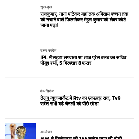
सुख-दुख
राजकुमार, नाना पाटेकर यहां तक अमिताभ बच्चन तक
को नचाने वाले फिल्ममेकर मेहुल कुमार को लेबर कोर्ट
जाना पड़ा!
उत्तर प्रदेश
IPL में सट्टा लगवाता था ताज प्रेस क्लब का सचिव
पीयूष शर्मा, 5 गिरफ्तार 8 फरार
वेब-सिनेमा
तेलुगु न्यूज़ मार्केट में Rtv का एकछत्र राज, Tv9
समेत सभी बड़े चैनलों को पीछे छोड़ा
आयोजन
FIFA ने जियोस्टार की 166 करोड़ रुपए की बोली