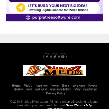
Home
Video
भड़ास ब्लाग
फेसबुक
ट्विटर
डोनेट भड़ास
शिकायत
वैधानिक
संपर्क
हमारे बारे में
ओल्ड भड़ास4मीडिया
ओल्ड1 भड़ास4मीडिया
Privacy Policy
© 2026 Bhadas4Media.com. All rights reserved. Looking to launch
or maintain your own news platform?
News Website & App
Development