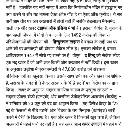
निर्माणाधीन मंदिर की छत गिरना भी खबर नहीं है तो क्यों, समझना मुश्किल
नहीं है। हालांकि यह नहीं समझ में आया कि निर्माणाधीन मंदिर में श्रद्धालु गए
क्या करने थे और यह मामला ऐक्ट ऑफ गॉड है या ऐक्ट ऑफ फ्रॉड। ये सब
बातें आम तौर पर अब अखबारों में होती नहीं हैं जबकि हेडलाइन मैनेजमेंट
वाली एक और खबर
टाइम्स ऑफ इंडिया
में भी है। इसका शीर्षक है, चुनाव के
बाद पहली घोषणा में मोदी ने बंगाल के लिए 1492 करोड़ की विकास
परियोजनाओं की घोषणा की।
हिन्दुस्तान टाइम्स
में बंगाल के सही पथ पर
आने की प्रधानमंत्री की घोषणा सेकेंड लीड है। इसका शीर्षक है, बंगाल
आखिरकार 1947 में सोचे गए रास्ते पर है : पीएम।
द हिन्दू
की सेकेंड लीड
एक नई खबर है जो अभी तक किसी और अखबार में नहीं दिखी। इस खबर
के अनुसार उड़ीशा में प्रधानमंत्री ने 47,000 करोड़ की संरचना
परियोजनाओं का खुलसा किया। इसके साथ छपी एक और खबर का शीर्षक
है, लद्दाख के संगठनों ने केंद्र सरकार के ‘पीछे हटने’ पर विरोध का आह्वान
किया। खबर के अनुसार, लद्दाख नागरिक समाज के प्रमुख संगठनों –
लद्दाख एपेक्स बॉडी (एलएबी) और करगिल डेमोक्रेटिक अलायंस (केडीए) –
ने शनिवार को 23 जून को बंद का आह्वान किया। यह विरोध केंद्र के “22
मई के फैसलों से पीछे हटने” और “बैठक के तय मिनट्स (कार्यवृत्त) जारी
करने में देरी” के खिलाफ है। एक और खबर है जिसकी खूब चर्चा है, लेकिन
अखबारों में पहले पन्ने पर नहीं है। यह खबर आज
अमर उजाला
में पहले पन्ने