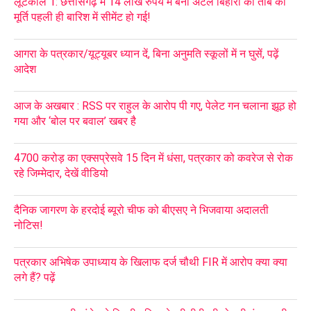
लूटकाल 1: छत्तीसगढ़ में 14 लाख रुपये में बनी अटल बिहारी की तांबे की
मूर्ति पहली ही बारिश में सीमेंट हो गई!
आगरा के पत्रकार/यूट्यूबर ध्यान दें, बिना अनुमति स्कूलों में न घुसें, पढ़ें
आदेश
आज के अखबार : RSS पर राहुल के आरोप पी गए, पेलेट गन चलाना झूठ हो
गया और ‘बोल पर बवाल’ खबर है
4700 करोड़ का एक्सप्रेसवे 15 दिन में धंसा, पत्रकार को कवरेज से रोक
रहे जिम्मेदार, देखें वीडियो
दैनिक जागरण के हरदोई ब्यूरो चीफ को बीएसए ने भिजवाया अदालती
नोटिस!
पत्रकार अभिषेक उपाध्याय के खिलाफ दर्ज चौथी FIR में आरोप क्या क्या
लगे हैं? पढ़ें