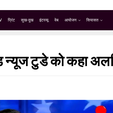
V
प्रिंट
सुख-दुख
इंटरव्यू
वेब
आयोजन
सियासत
ुड न्यूज टुडे को कहा अल