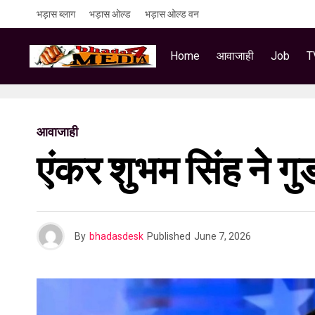
भड़ास ब्लाग
भड़ास ओल्ड
भड़ास ओल्ड वन
Home
आवाजाही
Job
T
आवाजाही
एंकर शुभम सिंह ने ग
By
bhadasdesk
Published
June 7, 2026