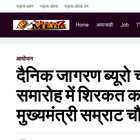
भड़ास ब्लाग
भड़ास ओल्ड
भड़ास ओल्ड वन
Home
आवाजाही
Job
T
आयोजन
दैनिक जागरण ब्यूरो च
समारोह में शिरकत कर
मुख्यमंत्री सम्राट च