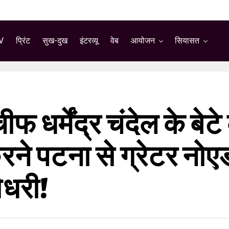
V
प्रिंट
सुख-दुख
इंटरव्यू
वेब
आयोजन
सियासत
ीफ धर्मेंद्र चंदेल के ब
ने पटना से ग्रेटर नोएड
ौधरी!