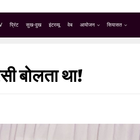
V
प्रिंट
सुख-दुख
इंटरव्यू
वेब
आयोजन
सियासत
ारसी बोलता था!