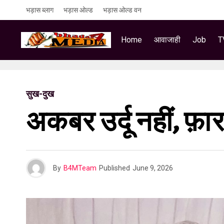
भड़ास ब्लाग
भड़ास ओल्ड
भड़ास ओल्ड वन
Home
आवाजाही
Job
T
सुख-दुख
अकबर उर्दू नहीं, फ़
By
B4MTeam
Published
June 9, 2026