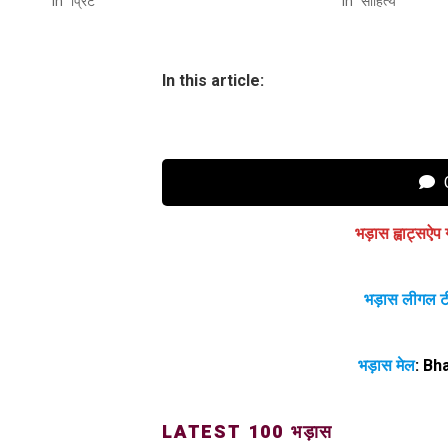
In "प्रिंट"
In "साहित्य"
In this article:
C
भड़ास ह्वाट्सऐप 
भड़ास लीगल ट
भड़ास मेल
:
Bh
LATEST 100 भड़ास