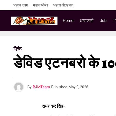
भड़ास ब्लाग
भड़ास ओल्ड
भड़ास ओल्ड वन
Home
आवाजाही
Job
T
प्रिंट
डेविड एटनबरो के 100 
By
B4MTeam
Published
May 9, 2026
रामशंकर सिंह-