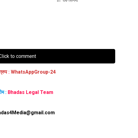
In "वेब-सिनेमा"
lick to comment
ग्रुप
:
WhatsAppGroup-24
ीम :
Bhadas Legal Team
adas4Media@gmail.com