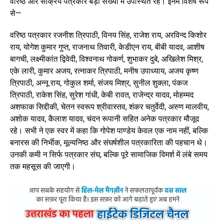
वरिष्ठ और सक्रिय पत्रकार बड़ी संख्या में उपस्थित रहे। इनमें विशेष रूप
से—
वरिष्ठ पत्रकार रजनीश त्रिपाठी, विनय सिंह, राजेश राय, अरविन्द किशोर
राय, योगेश कुमार गुप्त, राजनाथ तिवारी, केडीएन राय, बीबी यादव, आशीष
बागची, लक्ष्मीकांत द्विवेदी, विश्वनाथ गोकर्ण, शुभाकर दुबे, अखिलेश मिश्र,
एके लारी, कुमार अजय, रत्नाकर त्रिपाठी, मनीष उपाध्याय, अजय कृष्ण
त्रिपाठी, अन्नू राय, गोकुल शर्मा, संजय मिश्र, सुनील शुक्ला, पंकज
त्रिपाठी, राकेश सिंह, सुरेश गांधी, केबी रावत, राजेन्द्र यादव, मोहम्मद
अशफाक सिद्दीकी, चेतन स्वरूप श्रीवास्तव, शंकर चतुर्वेदी, अरुण मालवीय,
अशोक यादव, कैलाश यादव, चंदन रूपानी सहित अनेक पत्रकार मौजूद
रहे। सभी ने एक स्वर में कहा कि गोपेश पाण्डेय केवल एक नाम नहीं, बल्कि
बनारस की निर्भीक, मूल्यनिष्ठ और संघर्षशील पत्रकारिता की पहचान थे।
उनकी कमी न सिर्फ पत्रकार संघ, बल्कि पूरे सामाजिक विमर्श में लंबे समय
तक महसूस की जाएगी।