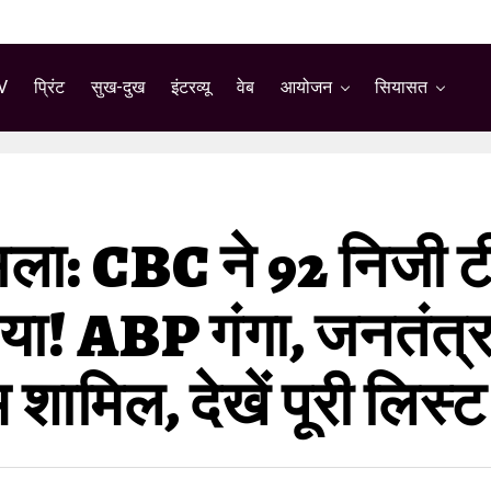
V
प्रिंट
सुख-दुख
इंटरव्यू
वेब
आयोजन
सियासत
सला: CBC ने 92 निजी टी
ाया! ABP गंगा, जनतंत्र
ामिल, देखें पूरी लिस्ट