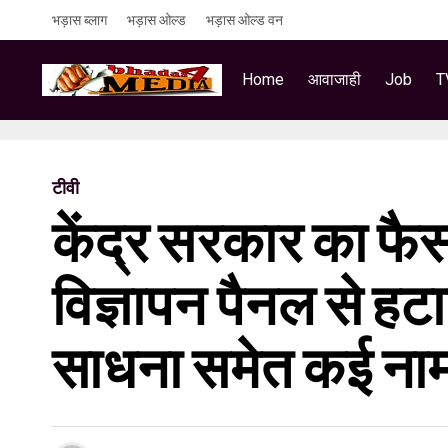
भड़ास ब्लाग
भड़ास ओल्ड
भड़ास ओल्ड वन
Home
आवाजाही
Job
T
टीवी
केंद्र सरकार का फै
विज्ञापन पैनल से हट
साधना समेत कई नाम श