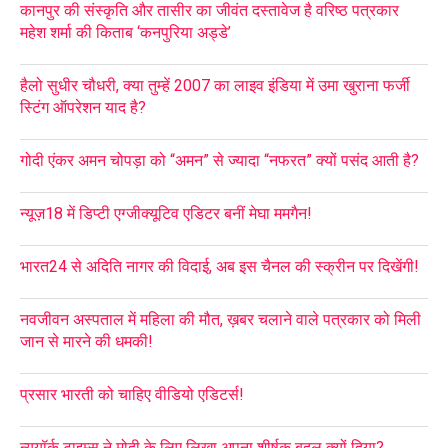
कानपुर की संस्कृति और तासीर का जीवंत दस्तावेज है वरिष्ठ पत्रकार
महेश शर्मा की किताब ‘कनपुरिया अड्डे’
हैलो सुधीर चौधरी, क्या तुम्हें 2007 का लाइव इंडिया में उमा खुराना फर्जी
स्टिंग ऑपरेशन याद है?
गोदी एंकर अमन चोपड़ा को “अमन” से ज्यादा “नफरत” क्यों पसंद आती है?
न्यूज़18 में डिप्टी एग्जीक्यूटिव एडिटर बनीं मेघा ममगैन!
भारत24 से अदिति नागर की विदाई, अब इस चैनल की स्क्रीन पर दिखेंगी!
नवजीवन अस्पताल में महिला की मौत, ख़बर चलाने वाले पत्रकार को मिली
जान से मारने की धमकी!
प्रसार भारती को चाहिए वीडियो एडिटर्स!
न्यूयॉर्क टाइम्स ने मोदी के लिए लिखा अपना शीर्षक बदल क्यों दिया?