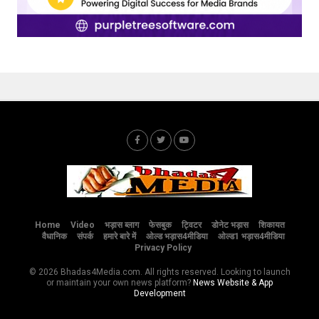
Home
Video
भड़ास ब्लाग
फेसबुक
ट्विटर
डोनेट भड़ास
शिकायत
वैधानिक
संपर्क
हमारे बारे में
ओल्ड भड़ास4मीडिया
ओल्ड1 भड़ास4मीडिया
Privacy Policy
© 2026 Bhadas4Media.com. All rights reserved. Looking to launch
or maintain your own news platform?
News Website & App
Development