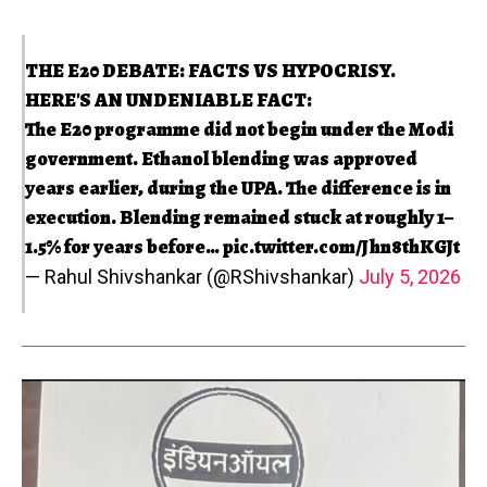
THE E20 DEBATE: FACTS VS HYPOCRISY.
HERE'S AN UNDENIABLE FACT:
The E20 programme did not begin under the Modi
government. Ethanol blending was approved
years earlier, during the UPA. The difference is in
execution. Blending remained stuck at roughly 1–
1.5% for years before…
pic.twitter.com/Jhn8thKGJt
— Rahul Shivshankar (@RShivshankar)
July 5, 2026