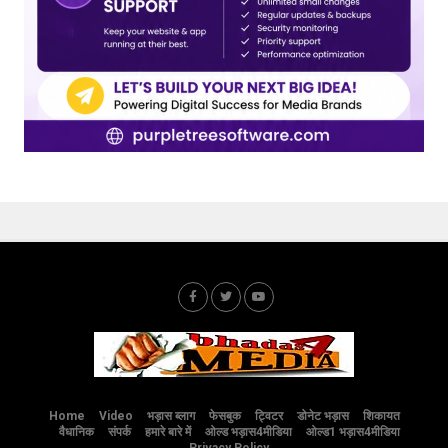
Home
Video
भड़ास ब्लाग
फेसबुक
ट्विटर
डोनेट भड़ास
शिकायत
वैधानिक
संपर्क
हमारे बारे में
ओल्ड भड़ास4मीडिया
ओल्ड1 भड़ास4मीडिया
Privacy Policy