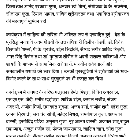
जिलाध्यक्ष आनंद प्रकाश गुप्ता, अनवार खां ‘मोनू’, संयोजक के.के. सक्सेना,
सीताराम गुप्ता, रियाज अहमद, सचिन श्रीवास्तव तथा अवांकित श्रीवास्तव
की महत्वपूर्ण भूमिका रही।
कार्यक्रम में साहित्य की सरिता भी अविरल रूप से प्रवाहित हुई। देश के
प्रसिद्ध जनकवि अदम गोंडवी के उत्तराधिकारी दिलीप गोंडवी, डॉ. दिनेश
त्रिपाठी ‘शम्स’, पी.के. प्रचंड, रईस सिद्दीकी, सैय्यद सगीर आबिद रिज़वी,
अमर सिंह विसेन तथा डॉ. मुमताज शीरीन ने अपनी सशक्त कविताओं और
शायरी के माध्यम से सामाजिक सरोकारों, मानवीय संवेदनाओं और
समकालीन यथार्थ को स्वर दिया। उनकी प्रस्तुतियों ने श्रोताओं को भाव-
विभोर करने के साथ-साथ गुदगुदाने पर भी मजबूर कर दिया।
कार्यक्रम में जनपद के वरिष्ठ पत्रकार हेमंत मिश्रा, विपिन अग्रवाल,
एस.एम.एस. जैदी, मनीष मल्होत्रा, शारिक रईस, कमाल नजीब, संजय
अवस्थी, अजीम मिर्जा, उमाकांत शुक्ला, अजय शर्मा, राजीव शर्मा, महेश गुप्ता,
अजय त्रिपाठी, जय चंद सोनी, महेंद्र मिश्रा, रामगोपाल गुप्ता, आफताब
वारसी, हरगोविंद पांडेय, अनुराग गुप्ता, नूर आलम वारसी, अजमल शाह,राहुल
उपाध्याय, अब्दुल मजीद खां, पंकज जायसवाल, खालिद खान, रमेश गुप्ता,
मानस यज्ञसैनी, सैय्यद नसीम, अहमद रिज़वी, गुलशन अवस्थी, दिनेश शर्मा,