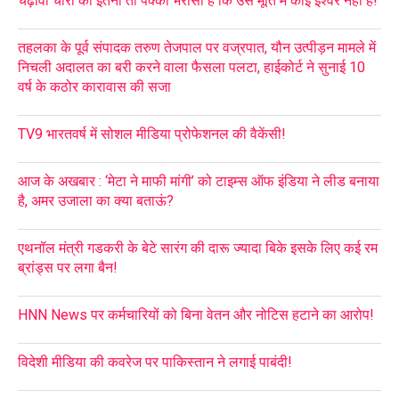
चढ़ावा चोरों को इतना तो पक्का भरोसा है कि उस मूर्ति में कोई ईश्वर नहीं है!
तहलका के पूर्व संपादक तरुण तेजपाल पर वज्रपात, यौन उत्पीड़न मामले में
निचली अदालत का बरी करने वाला फैसला पलटा, हाईकोर्ट ने सुनाई 10
वर्ष के कठोर कारावास की सजा
TV9 भारतवर्ष में सोशल मीडिया प्रोफेशनल की वैकेंसी!
आज के अखबार : ‘मेटा ने माफी मांगी’ को टाइम्स ऑफ इंडिया ने लीड बनाया
है, अमर उजाला का क्या बताऊं?
एथनॉल मंत्री गडकरी के बेटे सारंग की दारू ज्यादा बिके इसके लिए कई रम
ब्रांड्स पर लगा बैन!
HNN News पर कर्मचारियों को बिना वेतन और नोटिस हटाने का आरोप!
विदेशी मीडिया की कवरेज पर पाकिस्तान ने लगाई पाबंदी!