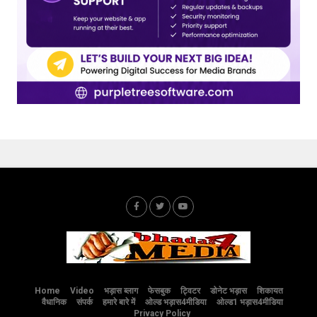
Home
Video
भड़ास ब्लाग
फेसबुक
ट्विटर
डोनेट भड़ास
शिकायत
वैधानिक
संपर्क
हमारे बारे में
ओल्ड भड़ास4मीडिया
ओल्ड1 भड़ास4मीडिया
Privacy Policy