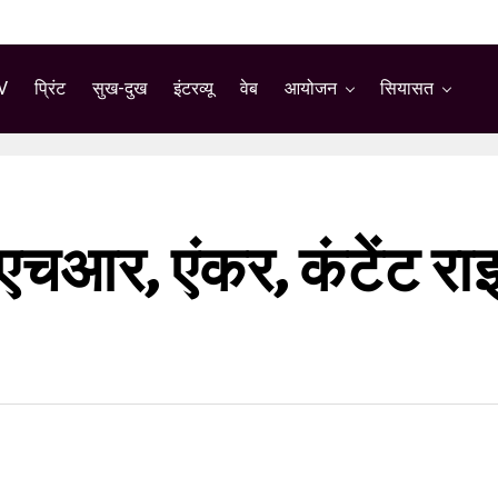
V
प्रिंट
सुख-दुख
इंटरव्यू
वेब
आयोजन
सियासत
ें एचआर, एंकर, कंटेंट 