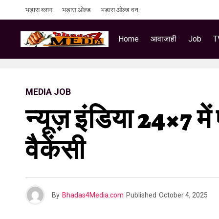
भड़ास ब्लाग
भड़ास ओल्ड
भड़ास ओल्ड वन
Home
आवाजाही
Job
T
MEDIA JOB
न्यूज़ इंडिया 24×7 म
वैकेंसी
By
Bhadas4Media.com
Published
October 4, 2025