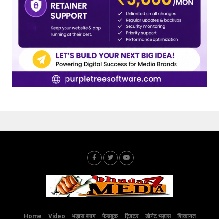
Home
Video
भड़ास ब्लाग
फेसबुक
ट्विटर
डोनेट भड़ास
शिकायत