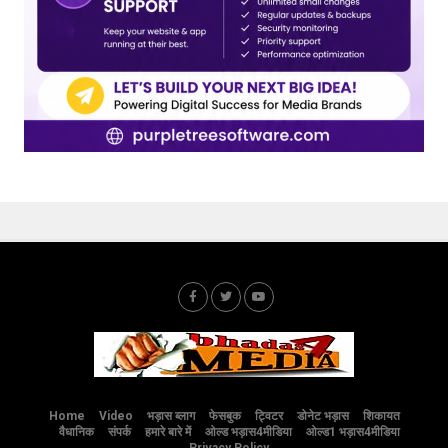
Home
Video
भड़ास ब्लाग
फेसबुक
ट्विटर
डोनेट भड़ास
शिकायत
वैधानिक
संपर्क
हमारे बारे में
ओल्ड भड़ास4मीडिया
ओल्ड1 भड़ास4मीडिया