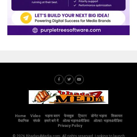
Home
Video
भड़ास ब्लाग
फेसबुक
ट्विटर
डोनेट भड़ास
शिकायत
वैधानिक
संपर्क
हमारे बारे में
ओल्ड भड़ास4मीडिया
ओल्ड1 भड़ास4मीडिया
Privacy Policy
© 2026 Bhadas4Media.com. All rights reserved. Looking to launch