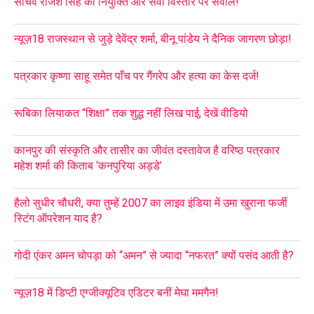
सचिव राजेश सिंह की नियुक्ति और सेवा विस्तार पर सवाल!
न्यूज़18 राजस्थान से जुड़े देवेंद्र शर्मा, बीनू पांडेय ने दैनिक जागरण छोड़ा!
पत्रकार कृष्णा साहू समेत पाँच पर गैंगरेप और हत्या का केस दर्ज!
रूबिका लियाकत “शिक्षा” तक शुद्ध नहीं लिख पाई, देखें वीडियो
कानपुर की संस्कृति और तासीर का जीवंत दस्तावेज है वरिष्ठ पत्रकार
महेश शर्मा की किताब ‘कनपुरिया अड्डे’
हैलो सुधीर चौधरी, क्या तुम्हें 2007 का लाइव इंडिया में उमा खुराना फर्जी
स्टिंग ऑपरेशन याद है?
गोदी एंकर अमन चोपड़ा को “अमन” से ज्यादा “नफरत” क्यों पसंद आती है?
न्यूज़18 में डिप्टी एग्जीक्यूटिव एडिटर बनीं मेघा ममगैन!