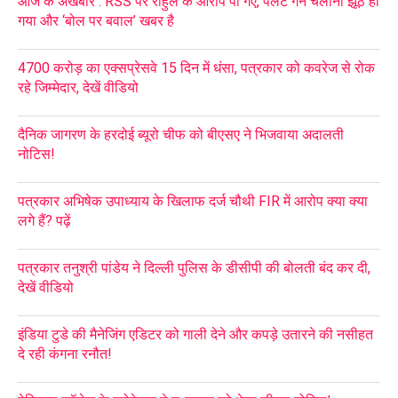
आज के अखबार : RSS पर राहुल के आरोप पी गए, पेलेट गन चलाना झूठ हो
गया और ‘बोल पर बवाल’ खबर है
4700 करोड़ का एक्सप्रेसवे 15 दिन में धंसा, पत्रकार को कवरेज से रोक
रहे जिम्मेदार, देखें वीडियो
दैनिक जागरण के हरदोई ब्यूरो चीफ को बीएसए ने भिजवाया अदालती
नोटिस!
पत्रकार अभिषेक उपाध्याय के खिलाफ दर्ज चौथी FIR में आरोप क्या क्या
लगे हैं? पढ़ें
पत्रकार तनुश्री पांडेय ने दिल्ली पुलिस के डीसीपी की बोलती बंद कर दी,
देखें वीडियो
इंडिया टुडे की मैनेजिंग एडिटर को गाली देने और कपड़े उतारने की नसीहत
दे रही कंगना रनौत!