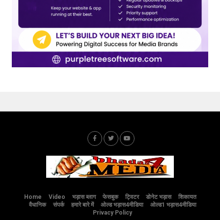
Home
Video
भड़ास ब्लाग
फेसबुक
ट्विटर
डोनेट भड़ास
शिकायत
वैधानिक
संपर्क
हमारे बारे में
ओल्ड भड़ास4मीडिया
ओल्ड1 भड़ास4मीडिया
Privacy Policy