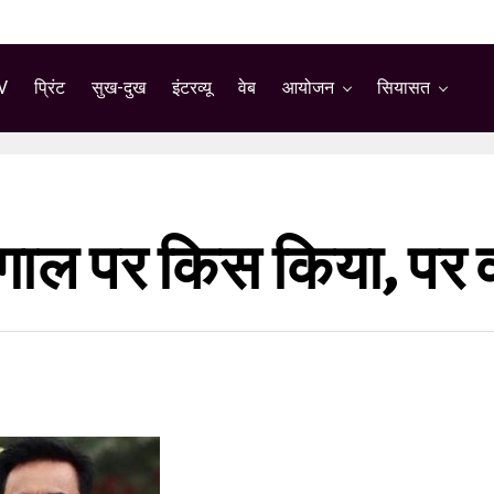
V
प्रिंट
सुख-दुख
इंटरव्यू
वेब
आयोजन
सियासत
े गाल पर किस किया, पर व