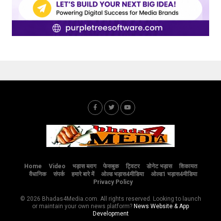
Home
Video
भड़ास ब्लाग
फेसबुक
ट्विटर
डोनेट भड़ास
शिकायत
वैधानिक
संपर्क
हमारे बारे में
ओल्ड भड़ास4मीडिया
ओल्ड1 भड़ास4मीडिया
Privacy Policy
© 2026 Bhadas4Media.com. All rights reserved. Looking to launch
or maintain your own news platform?
News Website & App
Development