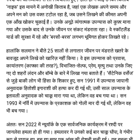
‘नाइफ’ इस मायने में अनोखी किताब है, जहां एक लेखक अपने समय और
अपने मन को उस वक्त टटोल रहा है, जब उसने लिखने की कीमत अपनी
एक आँख खोकर चुकाई है। उनके अनूठे व्यंगात्मक उपन्यास को कुफ़्र माना
गया और उसके बाद से उनके जीवन पर संकट मंडराता रहा। वे स्कॉटलैंड
यार्ड की सुरक्षा में रहे और ‘बरसों-बरस’ लगभग भूमिगत होकर लिखते रहे।
हालांकि सलमान ने बीते 25 सालों से लगातार जीवन पर मंडराते खतरे के
बावजूद अपने लिखे को खारिज़ नहीं किया। वे इस उपन्यास को प्रवास,
कायांतरण (काफ्का की तरह?), विभाजित-सेल्फ, प्रेम, मृत्यु तथा उनके जिए
गए दो शहरों लंदन और बॉम्बे के बारे में लिखा गया बताते हैं। ‘सैटेनिक वर्सेज’
से जुड़े बाकी लोग भी हिंसा के शिकार हुए, सन 1991 में उपन्यास जापानी
अनुवादक हितोशी इगाराशी की हत्या कर दी गई थी; उसी साल उपन्यास के
इतावली अनुवादक को चाकू मारा गया था, लेकिन वह बच गया था। सन
1993 में नॉर्वे में उपन्यास के प्रकाशक को गोली मार दी गई थी, लेकिन वह
भी बच गया।
अंततः सन 2022 में न्यूयॉर्क के एक सार्वजनिक कार्यक्रम में रश्दी पर
जानलेवा हमला हो ही गया। हमलावर ने उनको कई बार चाकू घोंपा, वे गंभीर
रूप से घायल हुए, बच गए मगर एक आंख की रोशनी चली गई। यह हमला भी