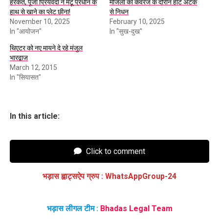
हरकत, पूजा प्रियंवदा ने मंटू प्रधान के
मजिला का कवरेज के दौरान हार्ट अटैक
हाथ से खाने का प्लेट छीना!
से निधन
November 10, 2025
February 10, 2025
In "आयोजन"
In "सुख-दुख"
थिएटर को नए मायने दे रहे मंजुल
भारद्वाज
March 12, 2015
In "सियासत"
In this article:
Click to comment
भड़ास ह्वाट्सऐप ग्रुप
:
WhatsAppGroup-24
भड़ास लीगल टीम :
Bhadas Legal Team