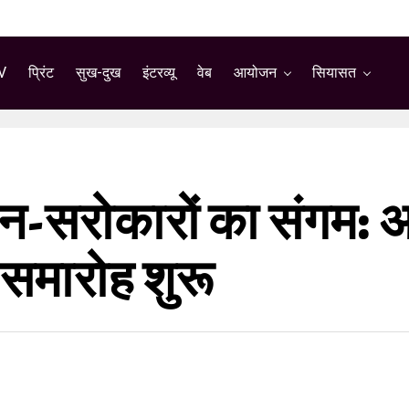
V
प्रिंट
सुख-दुख
इंटरव्यू
वेब
आयोजन
सियासत
रोकारों का संगम: अल्
 समारोह शुरू