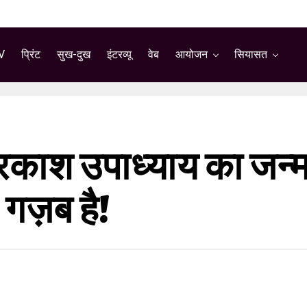
V
प्रिंट
सुख-दुख
इंटरव्यू
वेब
आयोजन
सियासत
प्रकाश उपाध्याय का जन्
गज़ब है!