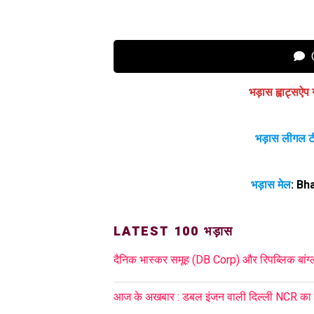
C
भड़ास ह्वाट्सऐप 
भड़ास लीगल ट
भड़ास मेल
:
Bh
LATEST 100 भड़ास
दैनिक भास्कर समूह (DB Corp) और रिपब्लिक बांग्ल
आज के अखबार : डबल इंजन वाली दिल्ली NCR का बरस