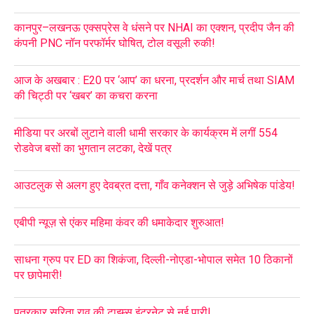
कानपुर–लखनऊ एक्सप्रेस वे धंसने पर NHAI का एक्शन, प्रदीप जैन की
कंपनी PNC नॉन परफॉर्मर घोषित, टोल वसूली रुकी!
आज के अखबार : E20 पर ‘आप’ का धरना, प्रदर्शन और मार्च तथा SIAM
की चिट्ठी पर ‘खबर’ का कचरा करना
मीडिया पर अरबों लुटाने वाली धामी सरकार के कार्यक्रम में लगीं 554
रोडवेज बसों का भुगतान लटका, देखें पत्र
आउटलुक से अलग हुए देवब्रत दत्ता, गाँव कनेक्शन से जुड़े अभिषेक पांडेय!
एबीपी न्यूज़ से एंकर महिमा कंवर की धमाकेदार शुरुआत!
साधना ग्रुप पर ED का शिकंजा, दिल्ली-नोएडा-भोपाल समेत 10 ठिकानों
पर छापेमारी!
पत्रकार सरिता राव की टाइम्स इंटरनेट से नई पारी!