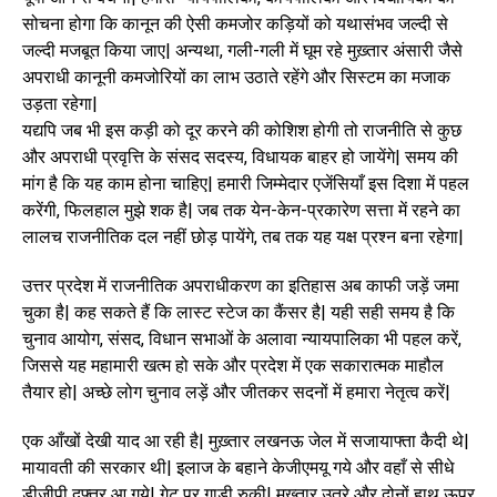
सोचना होगा कि कानून की ऐसी कमजोर कड़ियों को यथासंभव जल्दी से
जल्दी मजबूत किया जाए| अन्यथा, गली-गली में घूम रहे मुख़्तार अंसारी जैसे
अपराधी कानूनी कमजोरियों का लाभ उठाते रहेंगे और सिस्टम का मजाक
उड़ता रहेगा|
यद्यपि जब भी इस कड़ी को दूर करने की कोशिश होगी तो राजनीति से कुछ
और अपराधी प्रवृत्ति के संसद सदस्य, विधायक बाहर हो जायेंगे| समय की
मांग है कि यह काम होना चाहिए| हमारी जिम्मेदार एजेंसियाँ इस दिशा में पहल
करेंगी, फिलहाल मुझे शक है| जब तक येन-केन-प्रकारेण सत्ता में रहने का
लालच राजनीतिक दल नहीं छोड़ पायेंगे, तब तक यह यक्ष प्रश्न बना रहेगा|
उत्तर प्रदेश में राजनीतिक अपराधीकरण का इतिहास अब काफी जड़ें जमा
चुका है| कह सकते हैं कि लास्ट स्टेज का कैंसर है| यही सही समय है कि
चुनाव आयोग, संसद, विधान सभाओं के अलावा न्यायपालिका भी पहल करें,
जिससे यह महामारी खत्म हो सके और प्रदेश में एक सकारात्मक माहौल
तैयार हो| अच्छे लोग चुनाव लड़ें और जीतकर सदनों में हमारा नेतृत्व करें|
एक आँखों देखी याद आ रही है| मुख़्तार लखनऊ जेल में सजायाफ्ता कैदी थे|
मायावती की सरकार थी| इलाज के बहाने केजीएमयू गये और वहाँ से सीधे
डीजीपी दफ्तर आ गये| गेट पर गाड़ी रुकी| मुख़्तार उतरे और दोनों हाथ ऊपर