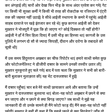
कर अंगड़ाई ली| चारों ओर देखा फिर भीड़ के साथ अंदर प्रवेश कर गये| गेट
पर किसी भी सुरक्षा कर्मी ने किसी भी तरह की रोकटोक या रजिस्टर में एंट्री
तक की जहमत नहीं उठाई| वे सीधे आईजी स्थापना के कमरे में पहुंचे| आईजी
साहब दरवाजे पर खड़े इंतजार कर रहे थे| कुछ कागज आईजी को देकर
मुख़्तार ने भोजपुरी में पूछा कि हो जाएगा न? कोई दिक्कत तो नहीं होगी?
आईजी ने हाँ में सिर हिला दिया| मैं उसी भीड़ का हिस्सा था| कागजों के उस
पुलिंदे में लगभग दो सौ से ज्यादा सिपाही, दीवान और दरोगा के तबादले की
सूची थी|
मैं उस समय हिंदुस्तान अखबार का चीफ रिपोर्टर था| हमारे साथी समेत कुछ
और फोटोजर्नलिस्ट ने डीजीपी दफ्तर के सामने उनकी तस्वीर उतार ली|
मुख़्तार मुस्कुराते हुए चले गये| बाद में पता चला कि मुख़्तार ने सभी को बारी-
बारी बुलाकर मुलाक़ात की| यह भेंट दारुलशफा में हुई|
मैं दफ्तर पहुँचा| चार बजे मेरे साथी छायाकार आये और बताया कि उन्हें
मुख़्तार ने दारुलशफा बुलवाया था| बोला-यह फोटो अख़बार में छपने से क्या
बन जाएगा और न छपने से क्या बिगड़ जाएगा? जब साथी ने मुझे यह
जानकारी दी तो उनके सामने ही मैंने फोटो फाड़ दी| मैंने कहा-यह फोटो नहीं
छपेगी| मुख़्तार ने सही ही कहा है कि इससे छपने से क्या बिगड़ेगा? जाँच तो