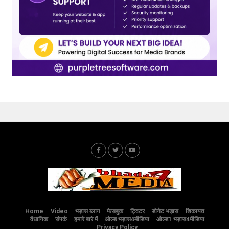
Home
Video
भड़ास ब्लाग
फेसबुक
ट्विटर
डोनेट भड़ास
शिकायत
वैधानिक
संपर्क
हमारे बारे में
ओल्ड भड़ास4मीडिया
ओल्ड1 भड़ास4मीडिया
Privacy Policy