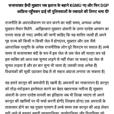
सजायाफ़्ता क़ैदी मुख़्तार जब इलाज के बहाने KGMU गए और फिर DGP
आफ़िस पहुँचकर ढाई सौ पुलिसवालों के तबादले की लिस्ट थमा दी!
राजनीति के अपराधीकरण पर वार करने का सही समय, अन्यथा अनेक
मुख़्तार तैयार मिलेंगे… आख़िरकार मुख़्तार अंसारी के उत्तर प्रदेश आगमन का
रास्ता साफ़ हो गया| उम्मीद की जानी चाहिए कि यह शातिर जल्दी ही अपने
गृह राज्य की किसी न किसी जेल में होगा|पर, मुख़्तार और उस जैसे
आपराधिक प्रवृत्ति के अनेक राजनीतिक लोग पूरे सिस्टम पर सवाल है| लम्बे
समय से सजायाफ्ता बंदी के रूप में इस जेल से उस जेल की यात्रा कर रहे
इस व्यक्ति को आज तक चुनाव लड़ने से नहीं रोका जा सका| वह जेल से
चुनाव लड़ता है और हर बार चुना भी जाता है| उसकी तरह अनेक हैं|
विधायकों की सूची उठाकर देख लें तो सहज अंदाजा लगाया जा सकता है|
यह हमारे कानून की कमजोरी है| खामी है| अफसरों का नाकारापन है| कानून
को तोड़-मरोड़कर इस्तेमाल करने का बेहद खतरनाक नतीजा है| मुख़्तार
अंसारी के उत्तर प्रदेश वापसी का इतिहास जब भी लिखा जाएगा तो अपने
कानून की खामियों पर भी चर्चा करनी होगी| लिखना होगा| एक अपराधी के
ताकतवर होने का यह पुख्ता प्रमाण है लम्बे समय तक कानून की आड़ लेकर
यूपी आने से बचना| हमारी न्यायपालिका, कार्यपालिका और विधायिका को