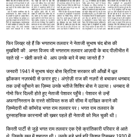
फिर लिख्र रहे हैं कि भगतराम तलवार ने नेताजी सुभाष चंद बोस की
मुखबिरी की . अनत विजय जी भगतराम तलवार आज़ादी के बाद पीलीभीत में
रहते रहे – खेती करते थे . आप उनके बारे में क्या जानते हैं ?
जनवरी 1941 में सुभाष चंद्र बोस ब्रिटिश सरकार की आँखों में धूल
झोंककर नज़रबंदी से फ़रार हुए। अंग्रेज़ी राज की नज़रों से बचाकर धनबाद
तक उन्हें पहुँचाने का ज़िम्मा उनके भतीजे शिशिर बोस ने उठाया। धनबाद से
गोमो फिर दिल्ली होते हुए नेताजी पेशावर पहुँचे। पेशावर से उन्हें
अफगानिस्तान के रास्ते सोवियत रूस की सीमा में दाखिल कराने की
ज़िम्मेदारी थी कॉमरेड भगत राम तलवार पर। भगत राम तलवार के
दुस्साहसिक कारनामों की ख़बर पहले ही नेताजी को मिल चुकी थी।
किरती पार्टी से जुड़े भगत राम तलवार एक ऐसे क्रांतिकारी परिवार से आते
थे, जिसके खून में शहादत थी। उनके बड़े भाई हरि किशन दिसम्बर 1930 में