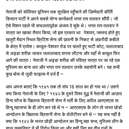
नेताजी को सोवियत यूनियन तक सुरक्षित पहुँचाने की ज़िम्मेदारी कीर्ति
किसान पार्टी ने अपने सबसे योग्य कार्यकर्ता भगत राम तलवार सौंपी। जो
ऐसे मिशन पहले भी सफलतापूर्वक अंजाम दे चुके थे। भगत राम तलवार ने
यात्रा का खाका तैयार किया, जो इस प्रकार था : पेशावर, जमरुद होते हुए
खजुरी मैदान स्थित ब्रिटिश सेना की छावनी के निकट से अफ़रीदी कबीले
के क्षेत्र में प्रवेश। काबुल-पेशावर रोड पर चलते हुए भाटी कोट, जलालाबाद
से अड्डा शरीफ़ जाकर जलालाबाद वापस लौटना और वहाँ से काबुल फिर
आगे की यात्रा। नेताजी ने अड्डा शरीफ़ की पवित्र यात्रा पर जा रहे एक
मुस्लिम का बाना धरा और भगत राम तलवार उनके सहयोगी बने। यह सभी
कुछ बोस से जुडी फाइल्स में दर्ज हैं —
आप अपना बताएं कि १९४१ तक तो संघ 16 साल का हो गया था / उसने
क्या किया नेताजी के लिए ? १९४२ के दुसरे विश्व युद्ध में नेताजी की आज़ाद
हिन्द फौज के खिलाफ ब्रितानी सेना में भर्ती के लिए अपील आरएसएस या
हिन्दू महासभा के ही लोग कर रहे थे न — आरएसएस के लोग तो भारत छोडो
आन्दोलन के खिलाफ ब्रितानी सेना के वोलेंटीयर बने थे — यह सच नहीं है
क्या कि १९४२ के भारत छोड़ी आन्दोलन का हिन्दू महा सभा, मुस्लिम लीग के
साथ कम्युनिस्ट ने भी विरोध किया था और इसी लिए इन तीन दलों के