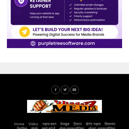
Home
Video
भड़ास ब्लाग
फेसबुक
ट्विटर
डोनेट भड़ास
शिकायत
वैधानिक
संपर्क
हमारे बारे में
ओल्ड भड़ास4मीडिया
ओल्ड1 भड़ास4मीडिया