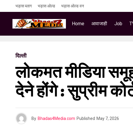
भड़ास ब्लाग
भड़ास ओल्ड
भड़ास ओल्ड वन
Home
आवाजाही
Job
T
दिल्ली
लोकमत मीडिया समूह 
देने होंगे : सुप्रीम कोर्
By
Bhadas4Media.com
Published
May 7, 2026