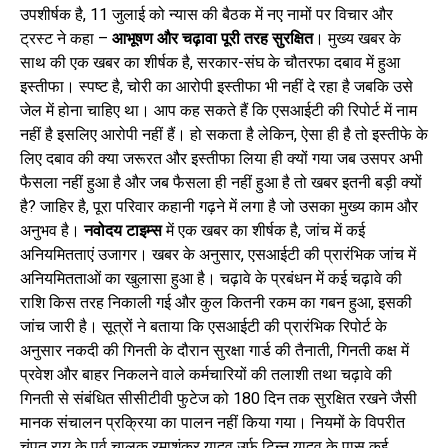
उपशीर्षक है, 11 जुलाई को न्यास की बैठक में नए नामों पर विचार और
ट्रस्ट ने कहा –
आभूषण और चढ़ावा पूरी तरह सुरक्षित
। मुख्य खबर के
साथ की एक खबर का शीर्षक है, सरकार-संघ के चौतरफा दबाव में हुआ
इस्तीफा। स्पष्ट है, चोरी का आरोपी इस्तीफा भी नहीं दे रहा है जबकि उसे
जेल में होना चाहिए था। आप कह सकते हैं कि एसआईटी की रिपोर्ट में नाम
नहीं है इसलिए आरोपी नहीं हैं। हो सकता है लेकिन, ऐसा ही है तो इस्तीफे के
लिए दबाव की क्या जरूरत और इस्तीफा लिया ही क्यों गया जब उसपर अभी
फैसला नहीं हुआ है और जब फैसला ही नहीं हुआ है तो खबर इतनी बड़ी क्यों
है? जाहिर है, पूरा परिवार कहानी गढ़ने में लगा है जो उसका मुख्य काम और
अनुभव है।
नवोदय टाइम्स
में एक खबर का शीर्षक है, जांच में कई
अनियमितताएं उजागर। खबर के अनुसार, एसआईटी की प्रारंभिक जांच में
अनियमितताओं का खुलासा हुआ है। चढ़ावे के प्रबंधन में कई चढ़ावे की
राशि किस तरह निकाली गई और कुल कितनी रकम का गबन हुआ, इसकी
जांच जारी है। सूत्रों ने बताया कि एसआईटी की प्रारंभिक रिपोर्ट के
अनुसार नकदी की गिनती के दौरान सुरक्षा गार्ड की तैनाती, गिनती कक्ष में
प्रवेश और बाहर निकलने वाले कर्मचारियों की तलाशी तथा चढ़ावे की
गिनती से संबंधित सीसीटीवी फुटेज को 180 दिन तक सुरक्षित रखने जैसी
मानक संचालन प्रक्रिया का पालन नहीं किया गया। नियमों के विपरीत
चंपत राय के पूर्व चालक रमाशंकर यादव उर्फ टिन्नू यादव के पास कई