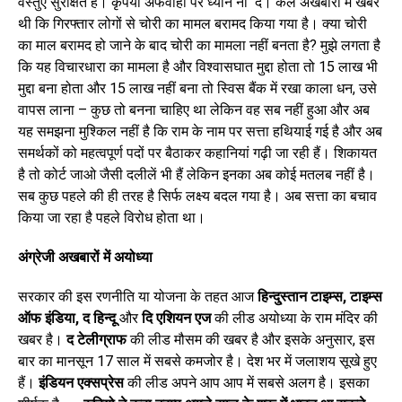
वस्तुऐं सुरक्षित हैं। कृपया अफवाहों पर ध्यान ना दें। कल अखबारों में खबर
थी कि गिरफ्तार लोगों से चोरी का मामल बरामद किया गया है। क्या चोरी
का माल बरामद हो जाने के बाद चोरी का मामला नहीं बनता है? मुझे लगता है
कि यह विचारधारा का मामला है और विश्वासघात मुद्दा होता तो 15 लाख भी
मुद्दा बना होता और 15 लाख नहीं बना तो स्विस बैंक में रखा काला धन, उसे
वापस लाना – कुछ तो बनना चाहिए था लेकिन वह सब नहीं हुआ और अब
यह समझना मुश्किल नहीं है कि राम के नाम पर सत्ता हथियाई गई है और अब
समर्थकों को महत्वपूर्ण पदों पर बैठाकर कहानियां गढ़ी जा रही हैं। शिकायत
है तो कोर्ट जाओ जैसी दलीलें भी हैं लेकिन इनका अब कोई मतलब नहीं है।
सब कुछ पहले की ही तरह है सिर्फ लक्ष्य बदल गया है। अब सत्ता का बचाव
किया जा रहा है पहले विरोध होता था।
अंग्रेजी अखबारों में अयोध्या
सरकार की इस रणनीति या योजना के तहत आज
हिन्दु्स्तान टाइम्स
, टाइम्स
ऑफ इंडिया, द हिन्दू
और
दि एशियन एज
की लीड अयोध्या के राम मंदिर की
खबर है।
द टेलीग्राफ
की लीड मौसम की खबर है और इसके अनुसार, इस
बार का मानसून 17 साल में सबसे कमजोर है। देश भर में जलाशय सूखे हुए
हैं।
इंडियन एक्सप्रेस
की लीड अपने आप आप में सबसे अलग है। इसका