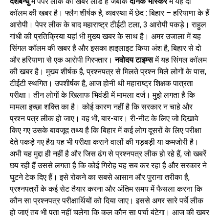
देशबन्धु
में पेपर लीक की खबर लीड है जबकि
दैनिक भास्कर
में यह दो
कॉलम की खबर है। फ्लैग शीर्षक है, व्यवस्था में छेद : बिहार – हरियाणा के हैं
आरोपी। पेपर लीक के बाद महाराष्ट्र टीईटी टला, 3 आरोपी पकड़े। राहुल
गांधी की प्रतिक्रिया यहां भी मुख्य खबर के साथ है। अमर उजाला में यह
सिंगल कॉलम की खबर है और इसका हाइलाइट किया अंश है, बिहार से दो
और हरियाणा से एक आरोपी गिरफ्तार।
नवोदय टाइम्स
में यह सिंगल कॉलम
की खबर है। मुख्य शीर्षक है, प्रश्नपत्र से मिलते प्रश्न मिले लोगों के पास,
टीईटी स्थगित। उपशीर्षक है, आज होनी थी महाराष्ट्र शिक्षक पात्रता
परीक्षा। तीन लोगों के खिलाफ भिवंडी में मामला दर्ज। मुझे लगता है कि
मामला इच्छा शक्ति का है। कोई कारण नहीं है कि सरकार न चाहे और
प्रश्न पत्र लीक हो जाए। वह भी, बार-बार। री-नीट के लिए जो दिखावे
किए गए उसके बावजूद तथ्य है कि बिहार में कई लोग दूसरों के लिए परीक्षा
देते पकड़े गए हैय़ यह भी परीक्षा कराने वालों की गड़बड़ी या कमजोरी है।
अभी यह मुद्दा ही नहीं है और जिस ढंग से प्रश्नपत्र लीक हो रहे हैं, जो खबरें
छप रही हैं उससे लगता है कि कोई गिरोह यह सब कर रहा है और सरकार ने
घुटने टेक दिए हैं। इसे रोकने का सबसे आसान और पुराना तरीका है,
प्रश्नपत्रों के कई सेट तैयार करना और अंतिम समय में फैसला करना कि
कौन सा प्रश्नपत्र परीक्षार्थियों को दिया जाए। इससे अगर सारे पर्चे लीक
हो जाएं तब भी पता नहीं चलेगा कि कल कौन सा पर्चा बंटेगा। आज की खबर