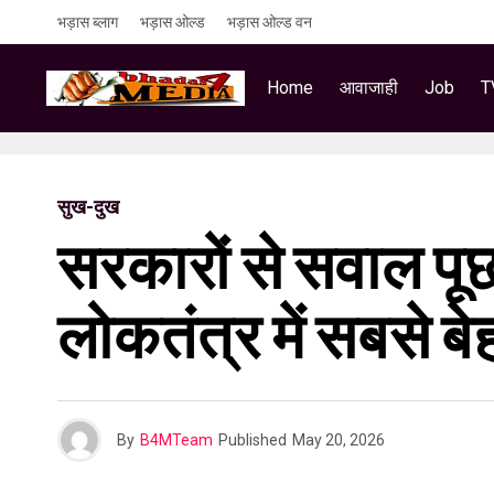
भड़ास ब्लाग
भड़ास ओल्ड
भड़ास ओल्ड वन
Home
आवाजाही
Job
T
सुख-दुख
सरकारों से सवाल पू
लोकतंत्र में सबसे 
By
B4MTeam
Published
May 20, 2026