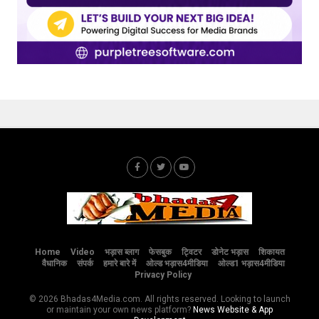
Home
Video
भड़ास ब्लाग
फेसबुक
ट्विटर
डोनेट भड़ास
शिकायत
वैधानिक
संपर्क
हमारे बारे में
ओल्ड भड़ास4मीडिया
ओल्ड1 भड़ास4मीडिया
Privacy Policy
© 2026 Bhadas4Media.com. All rights reserved. Looking to launch
or maintain your own news platform?
News Website & App