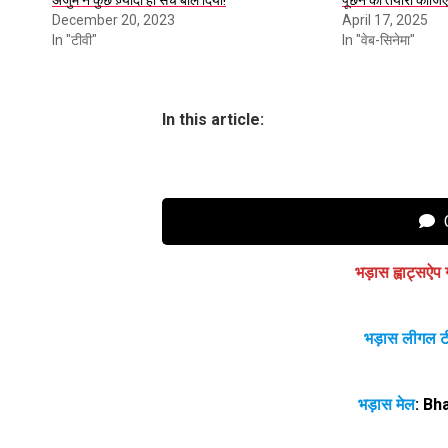
अंजुम ने कुछ ज़्यादा ही सच बोल दिया!
पूछने की तैयारी कीजिए
December 20, 2023
April 17, 2025
In "टीवी"
In "वेब-सिनेमा"
In this article:
C
भड़ास ह्वाट्सऐप 
भड़ास लीगल ट
भड़ास मेल
:
Bh