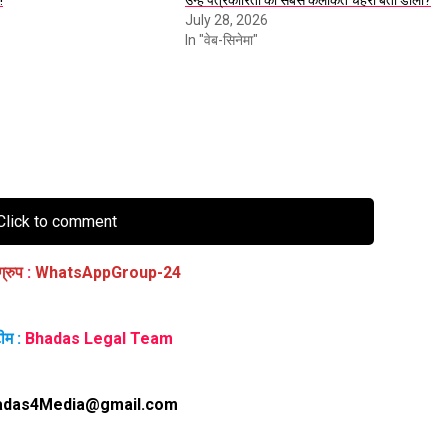
!
उन्हें पत्रकारिता का सबसे कलंकित चेहरा बता डाला?
July 28, 2026
In "वेब-सिनेमा"
lick to comment
ग्रुप
:
WhatsAppGroup-24
ीम :
Bhadas Legal Team
adas4Media@gmail.com