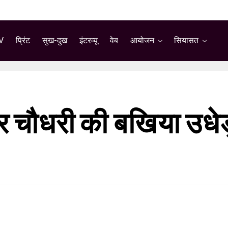
V
प्रिंट
सुख-दुख
इंटरव्यू
वेब
आयोजन
सियासत
ीर चौधरी की बखिया उधेड