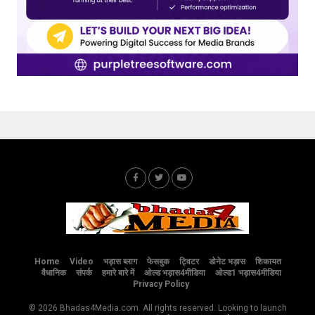
Home
Video
भड़ास ब्लाग
फेसबुक
ट्विटर
डोनेट भड़ास
शिकायत
वैधानिक
संपर्क
हमारे बारे में
ओल्ड भड़ास4मीडिया
ओल्ड1 भड़ास4मीडिया
Privacy Policy
© 2026 Bhadas4Media.com. All rights reserved. Looking to launch