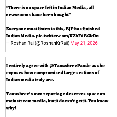
“There is no space left in Indian Media , all
newsrooms have been bought”
Everyone must listen to this, BJP has finished
Indian Media.
pic.twitter.com/VZbF8BGkDn
— Roshan Rai (@RoshanKrRaii)
May 21, 2026
I entirely agree with
@TanushreePande
as she
exposes how compromised large sections of
Indian media truly are.
Tanushree’s own reportage deserves space on
mainstream media, but it doesn’t get it. You know
why!