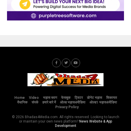
Home
Video
भड़ास ब्लाग
फेसबुक
ट्विटर
डोनेट भड़ास
शिकायत
वैधानिक
संपर्क
हमारे बारे में
ओल्ड भड़ास4मीडिया
ओल्ड1 भड़ास4मीडिया
Privacy Policy
© 2026 Bhadas4Media.com. All rights reserved. Looking to launch
or maintain your own news platform?
News Website & App
Development