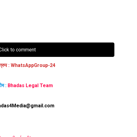
lick to comment
ग्रुप
:
WhatsAppGroup-24
ीम :
Bhadas Legal Team
adas4Media@gmail.com