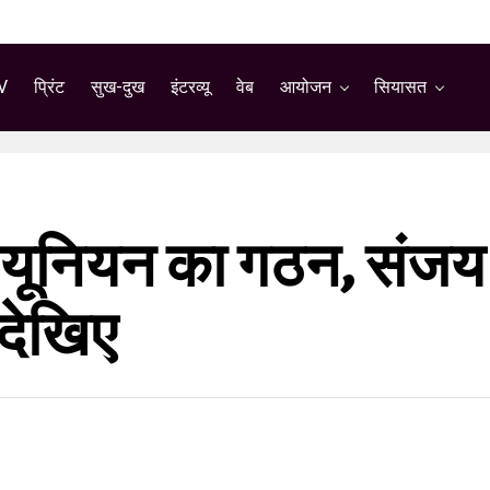
V
प्रिंट
सुख-दुख
इंटरव्यू
वेब
आयोजन
सियासत
 यूनियन का गठन, संजय अ
 देखिए