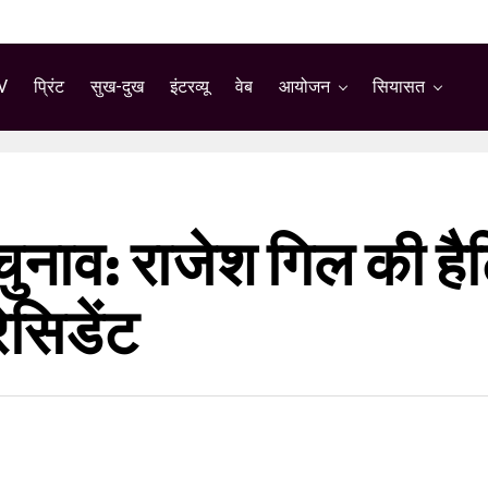
V
प्रिंट
सुख-दुख
इंटरव्यू
वेब
आयोजन
सियासत
ुनाव: राजेश गिल की हैट
ेसिडेंट