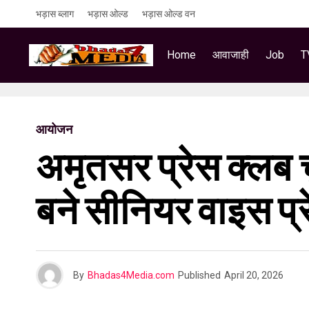
भड़ास ब्लाग
भड़ास ओल्ड
भड़ास ओल्ड वन
Home
आवाजाही
Job
T
आयोजन
अमृतसर प्रेस क्लब च
बने सीनियर वाइस प्र
By
Bhadas4Media.com
Published
April 20, 2026