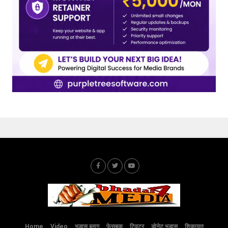
Home
Video
भड़ास ब्लाग
फेसबुक
ट्विटर
डोनेट भड़ास
शिकायत