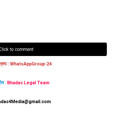
lick to comment
ग्रुप
:
WhatsAppGroup-24
ीम :
Bhadas Legal Team
adas4Media@gmail.com