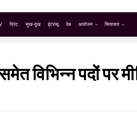
V
प्रिंट
सुख-दुख
इंटरव्यू
वेब
आयोजन
सियासत
ेत विभिन्न पदों पर म