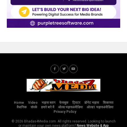
Home
Video
भड़ास ब्लाग
फेसबुक
ट्विटर
डोनेट भड़ास
शिकायत
वैधानिक
संपर्क
हमारे बारे में
ओल्ड भड़ास4मीडिया
ओल्ड1 भड़ास4मीडिया
Privacy Policy
© 2026 Bhadas4Media.com. All rights reserved. Looking to launch
or maintain your own news platform?
News Website & App